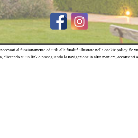
necessari al funzionamento ed utili alle finalità illustrate nella cookie policy. Se v
 cliccando su un link o proseguendo la navigazione in altra maniera, acconsenti a
RISTORANTE WALTER REDAELLI
a XXI Aprile, 26 - 53048 - Bettolle - Sinalunga (Siena) - Tel. / Fax 0577 623