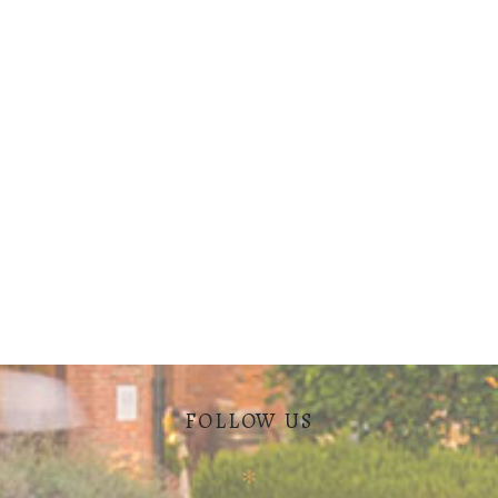
FOLLOW US
✻