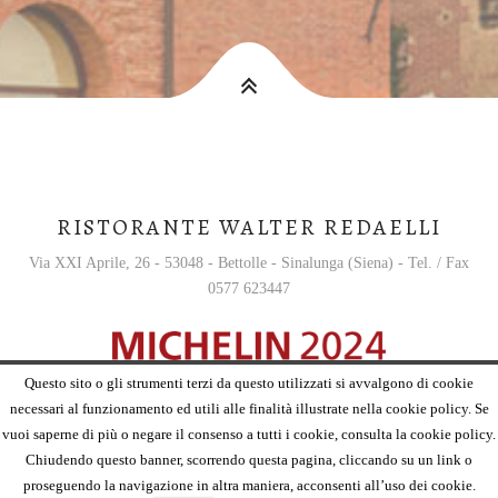
RISTORANTE WALTER REDAELLI
Via XXI Aprile, 26 - 53048 - Bettolle - Sinalunga (Siena) - Tel. / Fax
0577 623447
Questo sito o gli strumenti terzi da questo utilizzati si avvalgono di cookie
English
necessari al funzionamento ed utili alle finalità illustrate nella cookie policy. Se
vuoi saperne di più o negare il consenso a tutti i cookie, consulta la cookie policy.
Chiudendo questo banner, scorrendo questa pagina, cliccando su un link o
proseguendo la navigazione in altra maniera, acconsenti all’uso dei cookie.
Book a table