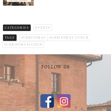
CATEGORIES
EVENTS
TAGS
#CHRISTMAS
#CHRISTMAS LUNCH
#CHRISTMASLUNCH
FOLLOW US
✻