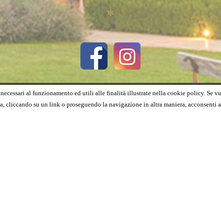
✻
necessari al funzionamento ed utili alle finalità illustrate nella cookie policy. Se v
 cliccando su un link o proseguendo la navigazione in altra maniera, acconsenti a
RISTORANTE WALTER REDAELLI
a XXI Aprile, 26 - 53048 - Bettolle - Sinalunga (Siena) - Tel. / Fax 0577 623